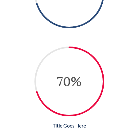
70
%
Title Goes Here