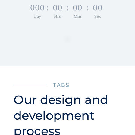
000
:
00
:
00
:
00
Day
Hrs
Min
Sec
TABS
Our design and
development
process